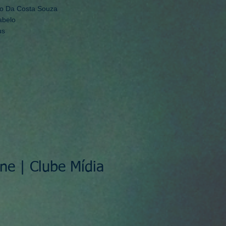
ro Da Costa Souza
abelo
us
ne | Clube Mídia