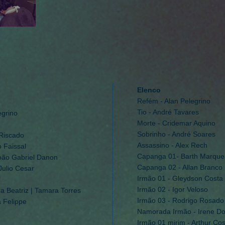
Elenco
Refém - Alan Pelegrino
Tio - André Tavares
egrino
Morte - Cridemar Aquino
Sobrinho - André Soares
 Riscado
Assassino - Alex Rech
o Faissal
Capanga 01- Barth Marque
João Gabriel Danon
Capanga 02 - Allan Branco
Julio Cesar
Irmão 01 - Gleydson Costa
Irmão 02 - Igor Veloso
ra Beatriz | Tamara Torres
Irmão 03 - Rodrigo Rosado
a Felippe
Namorada Irmão - Irene Do
Irmão 01 mirim - Arthur Co