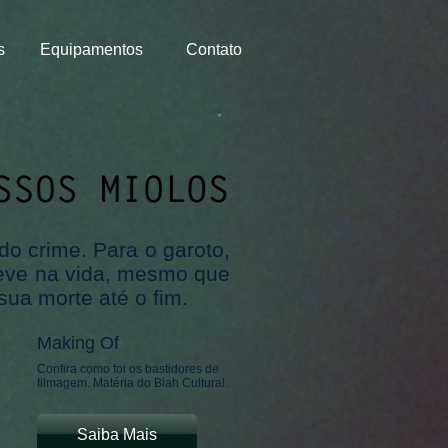
s
Equipamentos
Contato
o crime. Para o garoto,
 teve na vida, mesmo que
ua morte até o fim.
Making Of
Confira como foi os bastidores de
filmagem. Matéria do Blah Cultural.
Saiba Mais