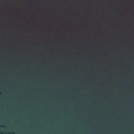
s
rte
sta Luna