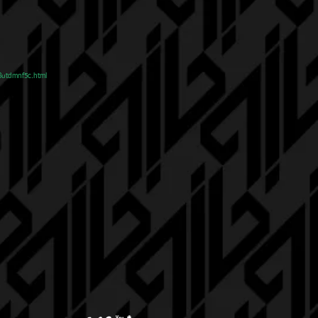
38utdmnf5c.html