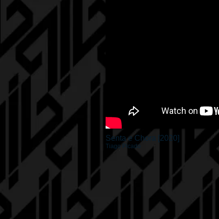
Senta e Chora [2020]
Tiago Picado