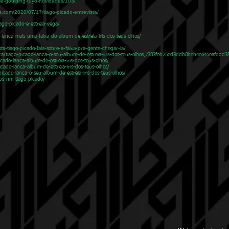
lie-goulding-tuyo-novidades/103/
.com/2020/07/17/tiago-picado-entrevista/
ago-picado-e-estrela-vega/
lanca-mais-uma-faixa-do-album-de-estreia-iris-dos-teus-olhos/
ta-tiago-picado-fala-sobre-a-faixa-pra-gente-chegar-la/
ca/tiago-picado-lanca-o-seu-album-de-estreia-iris-dos-teus-olhos,7383feb75ed3ddb8beb4e645eafddd
ado-lanca-album-de-estreia-iris-dos-teus-olhos/
cado-lanca-album-de-estreia-iris-dos-teus-olhos/
icado-lanca-o-seu-album-de-estreia-iris-dos-teus-olhos/
ps-nm-tiago-picado/