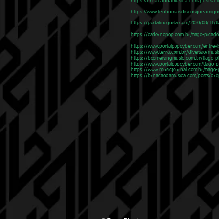
https://br.nacaodamusica.com/posts/el
https://www.tenhomaisdiscosqueamigos
https://portalmegusta.com/2020/08/11/ti
https://cadernopop.com.br/tiago-picado-
https://www.portalpopcyber.com/entrevis
https://www.terra.com.br/diversao/musi
https://boomerangmusic.com.br/tiago-pic
https://www.portalpopcyber.com/tiago-pi
https://www.musicjournal.com.br/tiago-p
https://br.nacaodamusica.com/posts/dro