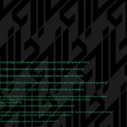
-shows/tiago-picado-estreia-na-cena-musical-com-single-senta-e-chora/
/11/tiago-picado-estreia-na-cena-musical-com-single-senta-e-chora/
/30/tiago-picado-bebe-da-fonte-do-reggae-e-lanca-segundo-single/
om/2020/03/18/bryan-behr-personas-ferias-no-paraiso-tiago-picado-e-cabra-guarana/
04/10/tiago-picado-nos-convida-a-relaxar-em-tempos-de-quarentena/
go-picado-falamos-com-o-cantor-que-aposta-em-pop-suave-no-single-estrela-vega/
ositor-tiago-picado-passeia-por-ritmos-variados-nos-singles-lancados/
ao.aspx?id=146780
picado-percorre-mar-e-montanha-em-clipe-de-estrela-vega/
6/do-leme-ao-pontal-sonoridade-de-tiago-picado-percorre-mar-e-montanhas-em-estreia/
de-tiago-picado-percorre-mar-e-montanhas-em-estreia/
7/entrevista-tiago-picado-e-dose-de.html?m=1