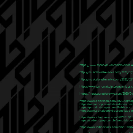
https://www.sopacultural.com/musicas-e
http://musicabrasileiraviva.com/2020/02
http://musicabrasileiraviva.com/2020/03
http://www.tenhomaisdiscosqueamigos.c
https://musicabrasileiraviva.com/2020/
https://www.papelpop.com/2020/08/tia
https://nationpop.com.br/cantor-e-comp
https://portalnaintegra.com/Publicac
https://www.portalpopcyber.com/tiago-
https://www.informa-rio.com/2020/07/1
https://cadernopop.com.br/sonoridade-
https://www.indieoclock.com.br/2020/0